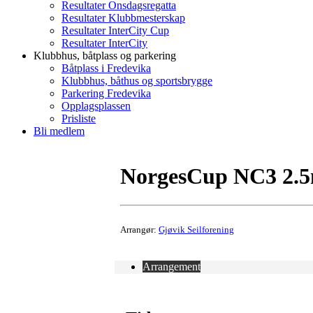
Resultater Onsdagsregatta
Resultater Klubbmesterskap
Resultater InterCity Cup
Resultater InterCity
Klubbhus, båtplass og parkering
Båtplass i Fredevika
Klubbhus, båthus og sportsbrygge
Parkering Fredevika
Opplagsplassen
Prisliste
Bli medlem
NorgesCup NC3 2.
Arrangør:
Gjøvik Seilforening
Arrangement