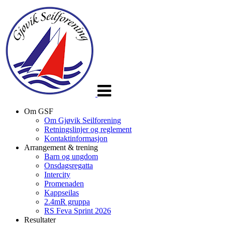
Veksle
navigasjon
Om GSF
Om Gjøvik Seilforening
Retningslinjer og reglement
Kontaktinformasjon
Arrangement & trening
Barn og ungdom
Onsdagsregatta
Intercity
Promenaden
Kappseilas
2.4mR gruppa
RS Feva Sprint 2026
Resultater