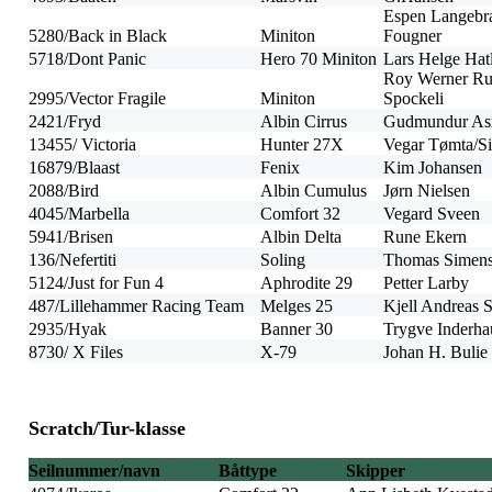
Espen Langebr
5280/Back in Black
Miniton
Fougner
5718/Dont Panic
Hero 70 Miniton
Lars Helge Hat
Roy Werner Ru
2995/Vector Fragile
Miniton
Spockeli
2421/Fryd
Albin Cirrus
Gudmundur As
13455/ Victoria
Hunter 27X
Vegar Tømta/S
16879/Blaast
Fenix
Kim Johansen
2088/Bird
Albin Cumulus
Jørn Nielsen
4045/Marbella
Comfort 32
Vegard Sveen
5941/Brisen
Albin Delta
Rune Ekern
136/Nefertiti
Soling
Thomas Simen
5124/Just for Fun 4
Aphrodite 29
Petter Larby
487/Lillehammer Racing Team
Melges 25
Kjell Andreas S
2935/Hyak
Banner 30
Trygve Inderha
8730/ X Files
X-79
Johan H. Bulie
Scratch/Tur-klasse
Seilnummer/navn
Båttype
Skipper