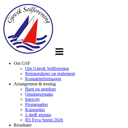
Veksle
navigasjon
Om GSF
Om Gjøvik Seilforening
Retningslinjer og reglement
Kontaktinformasjon
Arrangement & trening
Barn og ungdom
Onsdagsregatta
Intercity
Promenaden
Kappseilas
2.4mR gruppa
RS Feva Sprint 2026
Resultater