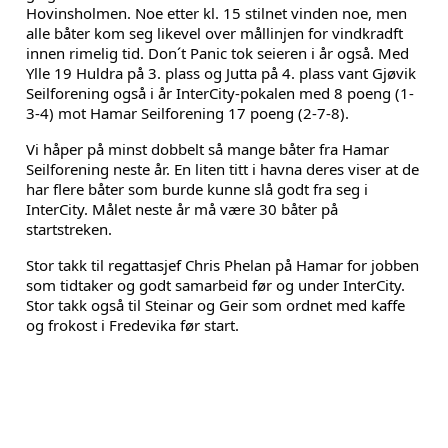
Hovinsholmen. Noe etter kl. 15 stilnet vinden noe, men
alle båter kom seg likevel over mållinjen for vindkradft
innen rimelig tid. Don´t Panic tok seieren i år også. Med
Ylle 19 Huldra på 3. plass og Jutta på 4. plass vant Gjøvik
Seilforening også i år InterCity-pokalen med 8 poeng (1-
3-4) mot Hamar Seilforening 17 poeng (2-7-8).
Vi håper på minst dobbelt så mange båter fra Hamar
Seilforening neste år. En liten titt i havna deres viser at de
har flere båter som burde kunne slå godt fra seg i
InterCity. Målet neste år må være 30 båter på
startstreken.
Stor takk til regattasjef Chris Phelan på Hamar for jobben
som tidtaker og godt samarbeid før og under InterCity.
Stor takk også til Steinar og Geir som ordnet med kaffe
og frokost i Fredevika før start.