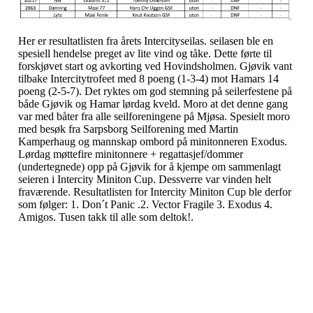
Her er resultatlisten fra årets Intercityseilas. seilasen ble en
spesiell hendelse preget av lite vind og tåke. Dette førte til
forskjøvet start og avkorting ved Hovindsholmen. Gjøvik vant
tilbake Intercitytrofeet med 8 poeng (1-3-4) mot Hamars 14
poeng (2-5-7). Det ryktes om god stemning på seilerfestene på
både Gjøvik og Hamar lørdag kveld. Moro at det denne gang
var med båter fra alle seilforeningene på Mjøsa. Spesielt moro
med besøk fra Sarpsborg Seilforening med Martin
Kamperhaug og mannskap ombord på minitonneren Exodus.
Lørdag møttefire minitonnere + regattasjef/dommer
(undertegnede) opp på Gjøvik for å kjempe om sammenlagt
seieren i Intercity Miniton Cup. Dessverre var vinden helt
fraværende. Resultatlisten for Intercity Miniton Cup ble derfor
som følger: 1. Don´t Panic .2. Vector Fragile 3. Exodus 4.
Amigos. Tusen takk til alle som deltok!.