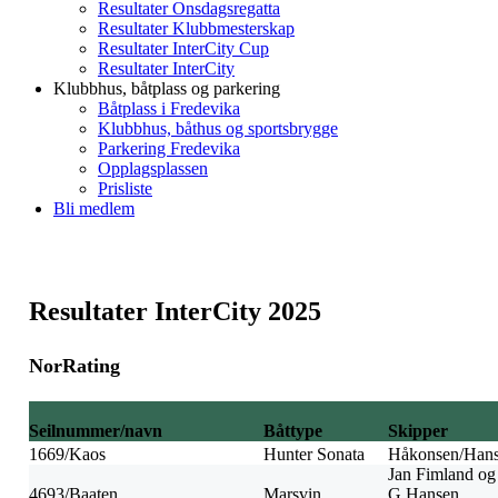
Resultater Onsdagsregatta
Resultater Klubbmesterskap
Resultater InterCity Cup
Resultater InterCity
Klubbhus, båtplass og parkering
Båtplass i Fredevika
Klubbhus, båthus og sportsbrygge
Parkering Fredevika
Opplagsplassen
Prisliste
Bli medlem
Resultater InterCity 2025
NorRating
Seilnummer/navn
Båttype
Skipper
1669/Kaos
Hunter Sonata
Håkonsen/Han
Jan Fimland og
4693/Baaten
Marsvin
G.Hansen