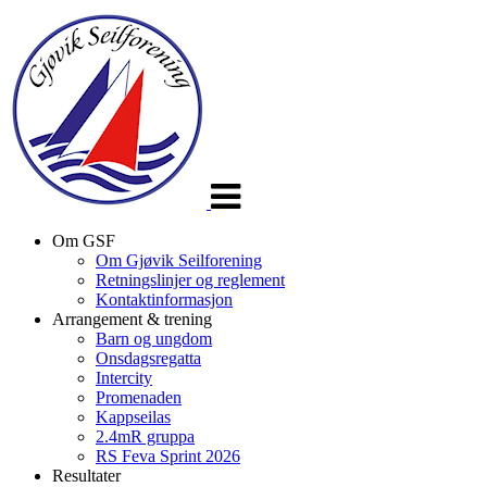
Veksle
navigasjon
Om GSF
Om Gjøvik Seilforening
Retningslinjer og reglement
Kontaktinformasjon
Arrangement & trening
Barn og ungdom
Onsdagsregatta
Intercity
Promenaden
Kappseilas
2.4mR gruppa
RS Feva Sprint 2026
Resultater