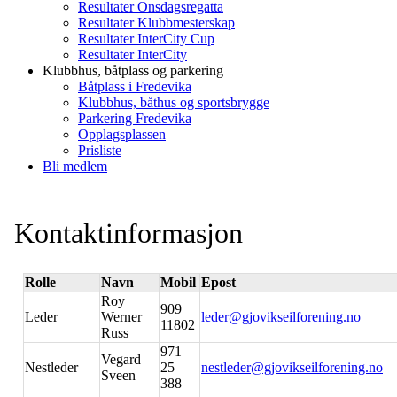
Resultater Onsdagsregatta
Resultater Klubbmesterskap
Resultater InterCity Cup
Resultater InterCity
Klubbhus, båtplass og parkering
Båtplass i Fredevika
Klubbhus, båthus og sportsbrygge
Parkering Fredevika
Opplagsplassen
Prisliste
Bli medlem
Kontaktinformasjon
Rolle
Navn
Mobil
Epost
Roy
909
Leder
Werner
leder@gjovikseilforening.no
11802
Russ
971
Vegard
Nestleder
25
nestleder@gjovikseilforening.no
Sveen
388