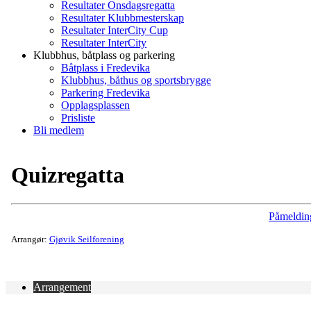
Resultater Onsdagsregatta
Resultater Klubbmesterskap
Resultater InterCity Cup
Resultater InterCity
Klubbhus, båtplass og parkering
Båtplass i Fredevika
Klubbhus, båthus og sportsbrygge
Parkering Fredevika
Opplagsplassen
Prisliste
Bli medlem
Quizregatta
Påmeldin
Arrangør:
Gjøvik Seilforening
Arrangement