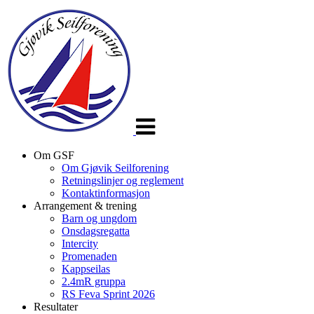
Veksle
navigasjon
Om GSF
Om Gjøvik Seilforening
Retningslinjer og reglement
Kontaktinformasjon
Arrangement & trening
Barn og ungdom
Onsdagsregatta
Intercity
Promenaden
Kappseilas
2.4mR gruppa
RS Feva Sprint 2026
Resultater