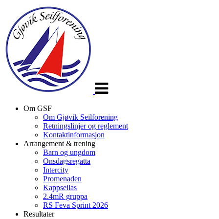
Veksle
navigasjon
Om GSF
Om Gjøvik Seilforening
Retningslinjer og reglement
Kontaktinformasjon
Arrangement & trening
Barn og ungdom
Onsdagsregatta
Intercity
Promenaden
Kappseilas
2.4mR gruppa
RS Feva Sprint 2026
Resultater