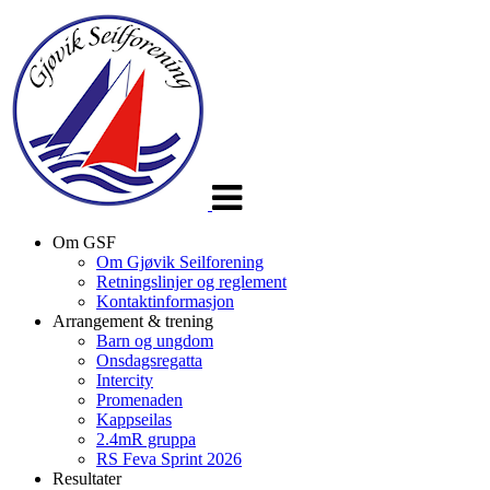
Veksle
navigasjon
Om GSF
Om Gjøvik Seilforening
Retningslinjer og reglement
Kontaktinformasjon
Arrangement & trening
Barn og ungdom
Onsdagsregatta
Intercity
Promenaden
Kappseilas
2.4mR gruppa
RS Feva Sprint 2026
Resultater