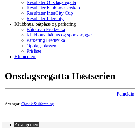
Resultater Onsdagsregatta
Resultater Klubbmesterskap
Resultater InterCity Cup
Resultater InterCity
Klubbhus, båtplass og parkering
Båtplass i Fredevika
Klubbhus, båthus og sportsbrygge
Parkering Fredevika
Opplagsplassen
Prisliste
Bli medlem
Onsdagsregatta Høstserien
Påmeldin
Arrangør:
Gjøvik Seilforening
Arrangement