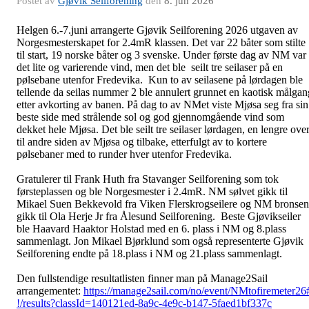
Postet av
Gjøvik Seilforening
den
8. jun 2026
Helgen 6.-7.juni arrangerte Gjøvik Seilforening 2026 utgaven av
Norgesmesterskapet for 2.4mR klassen. Det var 22 båter som stilte
til start, 19 norske båter og 3 svenske. Under første dag av NM var
det lite og varierende vind, men det ble seilt tre seilaser på en
pølsebane utenfor Fredevika. Kun to av seilasene på lørdagen ble
tellende da seilas nummer 2 ble annulert grunnet en kaotisk målgan
etter avkorting av banen. På dag to av NMet viste Mjøsa seg fra sin
beste side med strålende sol og god gjennomgående vind som
dekket hele Mjøsa. Det ble seilt tre seilaser lørdagen, en lengre ove
til andre siden av Mjøsa og tilbake, etterfulgt av to kortere
pølsebaner med to runder hver utenfor Fredevika.
Gratulerer til Frank Huth fra Stavanger Seilforening som tok
førsteplassen og ble Norgesmester i 2.4mR. NM sølvet gikk til
Mikael Suen Bekkevold fra Viken Flerskrogseilere og NM bronsen
gikk til Ola Herje Jr fra Ålesund Seilforening. Beste Gjøvikseiler
ble Haavard Haaktor Holstad med en 6. plass i NM og 8.plass
sammenlagt. Jon Mikael Bjørklund som også representerte Gjøvik
Seilforening endte på 18.plass i NM og 21.plass sammenlagt.
Den fullstendige resultatlisten finner man på Manage2Sail
arrangementet:
https://manage2sail.com/no/event/NMtofiremeter26
!/results?classId=140121ed-8a9c-4e9c-b147-5faed1bf337c