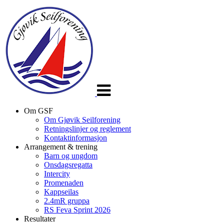
Veksle
navigasjon
Om GSF
Om Gjøvik Seilforening
Retningslinjer og reglement
Kontaktinformasjon
Arrangement & trening
Barn og ungdom
Onsdagsregatta
Intercity
Promenaden
Kappseilas
2.4mR gruppa
RS Feva Sprint 2026
Resultater