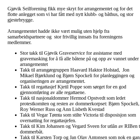
Gjøvik Seilforening fikk mye skryt for arrangementet og for det
flotte anlegget som vi har fått med nytt klubb- og båthus, og stor
gjestebrygge.
Arrangementet hadde ikke vært mulig uten hjelp fra
samarbeidspartnere og stor frivillig innsats fra foreningens
medlemmer.
Stor takk til Gjøvik Graveservice for assistanse med
gravemasking for å få alle båtene på og opp av vannet under
arrangementet
Takk til arrangørgruppen Haavard Haktor Holstad, Jon
Mikael Bjørklund og Bjørn Spockeli for planleggingen og
organiseringen av arrangementet.
Takk til regattasjef Kjetil Poppe som sørget for en god
gjennomføring av alle regattaene.
Takk til nasjonaldommer Hermod Opstvedt som ledet
protestkomiten og resten av dommerkorpset: Bjørn Spockeli,
Roy Werner Russ og Ann Lisbeth Kvestad
Takk til Vegar Tømta som stilte Victoria til disposisjon som
overnatting for regattasjefen.
Takk til Kim Johansen og Vegard Sveen for utlån av RIBen t
dommerbåt.
Takk til Karsten Torp
og Jan Olav Antonsen som nok en gan