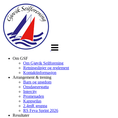
Veksle
navigasjon
Om GSF
Om Gjøvik Seilforening
Retningslinjer og reglement
Kontaktinformasjon
Arrangement & trening
Barn og ungdom
Onsdagsregatta
Intercity
Promenaden
Kappseilas
2.4mR gruppa
RS Feva Sprint 2026
Resultater