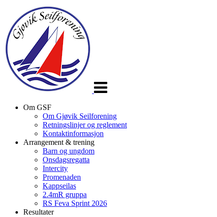
Veksle
navigasjon
Om GSF
Om Gjøvik Seilforening
Retningslinjer og reglement
Kontaktinformasjon
Arrangement & trening
Barn og ungdom
Onsdagsregatta
Intercity
Promenaden
Kappseilas
2.4mR gruppa
RS Feva Sprint 2026
Resultater