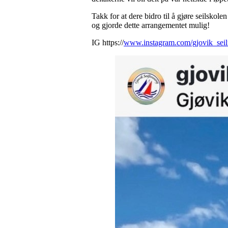
Takk for at dere bidro til å gjøre seilskole
og gjorde dette arrangementet mulig!
IG https://
www.instagram.com/gjovik_seil