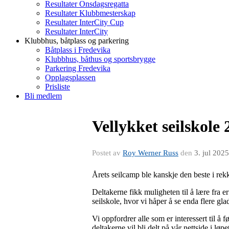
Resultater Onsdagsregatta
Resultater Klubbmesterskap
Resultater InterCity Cup
Resultater InterCity
Klubbhus, båtplass og parkering
Båtplass i Fredevika
Klubbhus, båthus og sportsbrygge
Parkering Fredevika
Opplagsplassen
Prisliste
Bli medlem
Vellykket seilskole
Postet av
Roy Werner Russ
den
3. jul 2025
Årets seilcamp ble kanskje den beste i rek
Deltakerne fikk muligheten til å lære fra er
seilskole, hvor vi håper å se enda flere gla
Vi oppfordrer alle som er interessert til å 
deltakerne vil bli delt på vår nettside i