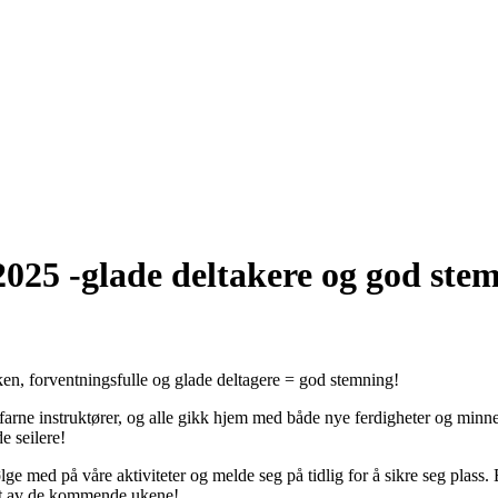
 2025 -glade deltakere og god ste
ken, forventningsfulle og glade deltagere = god stemning!
farne instruktører, og alle gikk hjem med både nye ferdigheter og minner f
de seilere!
følge med på våre aktiviteter og melde seg på tidlig for å sikre seg plass.
 løpet av de kommende ukene!