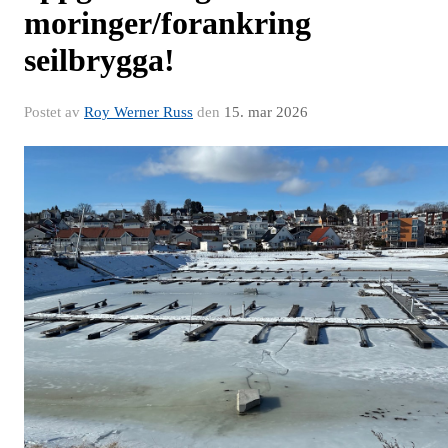
moringer/forankring
seilbrygga!
Postet av
Roy Werner Russ
den
15. mar 2026