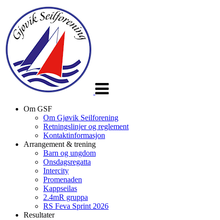
Veksle
navigasjon
Om GSF
Om Gjøvik Seilforening
Retningslinjer og reglement
Kontaktinformasjon
Arrangement & trening
Barn og ungdom
Onsdagsregatta
Intercity
Promenaden
Kappseilas
2.4mR gruppa
RS Feva Sprint 2026
Resultater