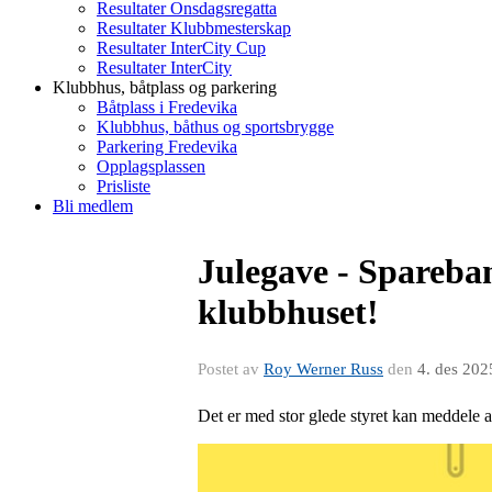
Resultater Onsdagsregatta
Resultater Klubbmesterskap
Resultater InterCity Cup
Resultater InterCity
Klubbhus, båtplass og parkering
Båtplass i Fredevika
Klubbhus, båthus og sportsbrygge
Parkering Fredevika
Opplagsplassen
Prisliste
Bli medlem
Julegave - Spareban
klubbhuset!
Postet av
Roy Werner Russ
den
4. des 202
Det er med stor glede styret kan meddele 