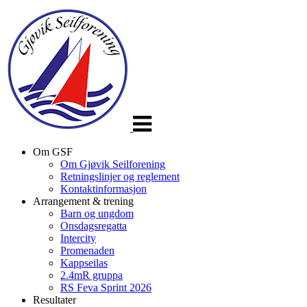
Veksle
navigasjon
Om GSF
Om Gjøvik Seilforening
Retningslinjer og reglement
Kontaktinformasjon
Arrangement & trening
Barn og ungdom
Onsdagsregatta
Intercity
Promenaden
Kappseilas
2.4mR gruppa
RS Feva Sprint 2026
Resultater