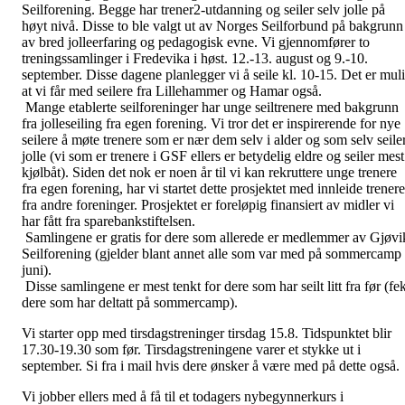
Seilforening. Begge har trener2-utdanning og seiler selv jolle på
høyt nivå. Disse to ble valgt ut av Norges Seilforbund på bakgrunn
av bred jolleerfaring og pedagogisk evne. Vi gjennomfører to
treningssamlinger i Fredevika i høst. 12.-13. august og 9.-10.
september. Disse dagene planlegger vi å seile kl. 10-15. Det er mul
at vi får med seilere fra Lillehammer og Hamar også.
Mange etablerte seilforeninger har unge seiltrenere med bakgrunn
fra jolleseiling fra egen forening. Vi tror det er inspirerende for nye
seilere å møte trenere som er nær dem selv i alder og som selv seile
jolle (vi som er trenere i GSF ellers er betydelig eldre og seiler mest
kjølbåt). Siden det nok er noen år til vi kan rekruttere unge trenere
fra egen forening, har vi startet dette prosjektet med innleide trenere
fra andre foreninger. Prosjektet er foreløpig finansiert av midler vi
har fått fra sparebankstiftelsen.
Samlingene er gratis for dere som allerede er medlemmer av Gjøvi
Seilforening (gjelder blant annet alle som var med på sommercamp 
juni).
Disse samlingene er mest tenkt for dere som har seilt litt fra før (fe
dere som har deltatt på sommercamp).
Vi starter opp med tirsdagstreninger tirsdag 15.8. Tidspunktet blir
17.30-19.30 som før. Tirsdagstreningene varer et stykke ut i
september. Si fra i mail hvis dere ønsker å være med på dette også.
Vi jobber ellers med å få til et todagers nybegynnerkurs i