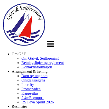
Veksle
navigasjon
Om GSF
Om Gjøvik Seilforening
Retningslinjer og reglement
Kontaktinformasjon
Arrangement & trening
Barn og ungdom
Onsdagsregatta
Intercity
Promenaden
Kappseilas
2.4mR gruppa
RS Feva Sprint 2026
Resultater