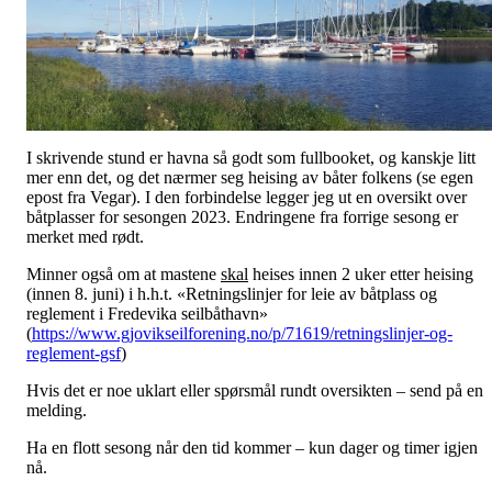
I skrivende stund er havna så godt som fullbooket, og kanskje litt
mer enn det, og det nærmer seg heising av båter folkens (se egen
epost fra Vegar). I den forbindelse legger jeg ut en oversikt over
båtplasser for sesongen 2023. Endringene fra forrige sesong er
merket med rødt.
Minner også om at mastene
skal
heises innen 2 uker etter heising
(innen 8. juni) i h.h.t. «Retningslinjer for leie av båtplass og
reglement i Fredevika seilbåthavn»
(
https://www.gjovikseilforening.no/p/71619/retningslinjer-og-
reglement-gsf
)
Hvis det er noe uklart eller spørsmål rundt oversikten – send på en
melding.
Ha en flott sesong når den tid kommer – kun dager og timer igjen
nå.