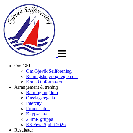
Veksle
navigasjon
Om GSF
Om Gjøvik Seilforening
Retningslinjer og reglement
Kontaktinformasjon
Arrangement & trening
Barn og ungdom
Onsdagsregatta
Intercity
Promenaden
Kappseilas
2.4mR gruppa
RS Feva Sprint 2026
Resultater