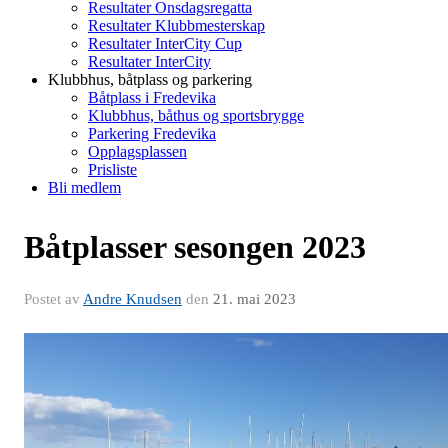
Resultater Onsdagsregatta
Resultater Klubbmesterskap
Resultater InterCity Cup
Resultater InterCity
Klubbhus, båtplass og parkering
Båtplass i Fredevika
Klubbhus, båthus og sportsbrygge
Parkering Fredevika
Opplagsplassen
Prisliste
Bli medlem
Båtplasser sesongen 2023
Postet av
Andre Knudsen
den
21. mai 2023