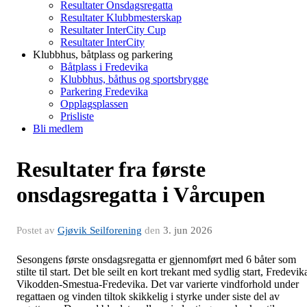
Resultater Onsdagsregatta
Resultater Klubbmesterskap
Resultater InterCity Cup
Resultater InterCity
Klubbhus, båtplass og parkering
Båtplass i Fredevika
Klubbhus, båthus og sportsbrygge
Parkering Fredevika
Opplagsplassen
Prisliste
Bli medlem
Resultater fra første
onsdagsregatta i Vårcupen
Postet av
Gjøvik Seilforening
den
3. jun 2026
Sesongens første onsdagsregatta er gjennomført med 6 båter som
stilte til start. Det ble seilt en kort trekant med sydlig start, Fredevik
Vikodden-Smestua-Fredevika. Det var varierte vindforhold under
regattaen og vinden tiltok skikkelig i styrke under siste del av