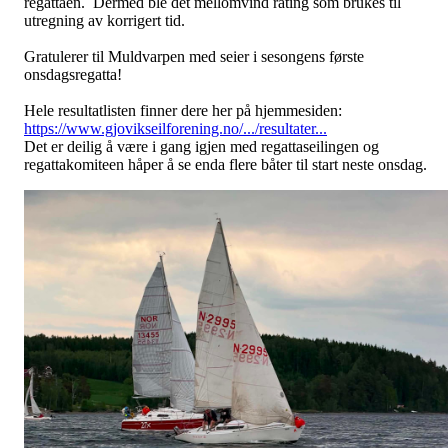
regattaen. Dermed ble det mellomvind rating som brukes til
utregning av korrigert tid.
Gratulerer til Muldvarpen med seier i sesongens første
onsdagsregatta!
Hele resultatlisten finner dere her på hjemmesiden:
https://www.gjovikseilforening.no/.../resultater...
Det er deilig å være i gang igjen med regattaseilingen og
regattakomiteen håper å se enda flere båter til start neste onsdag.