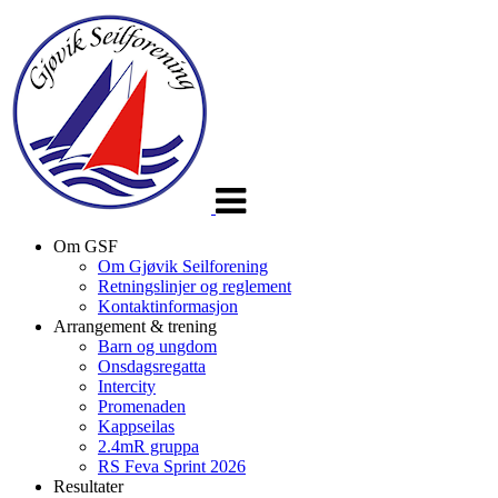
Veksle
navigasjon
Om GSF
Om Gjøvik Seilforening
Retningslinjer og reglement
Kontaktinformasjon
Arrangement & trening
Barn og ungdom
Onsdagsregatta
Intercity
Promenaden
Kappseilas
2.4mR gruppa
RS Feva Sprint 2026
Resultater