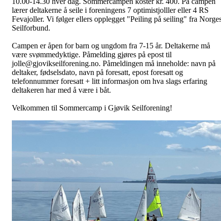
10.00-14.30 hver dag. Sommercampen koster kr. 400. På campen
lærer deltakerne å seile i foreningens 7 optimistjolller eller 4 RS
Fevajoller. Vi følger ellers opplegget "Peiling på seiling" fra Norge
Seilforbund.
Campen er åpen for barn og ungdom fra 7-15 år. Deltakerne må
være svømmedyktige. Påmelding gjøres på epost til
jolle@gjovikseilforening.no. Påmeldingen må inneholde: navn på
deltaker, fødselsdato, navn på foresatt, epost foresatt og
telefonnummer foresatt + litt informasjon om hva slags erfaring
deltakeren har med å være i båt.
Velkommen til Sommercamp i Gjøvik Seilforening!