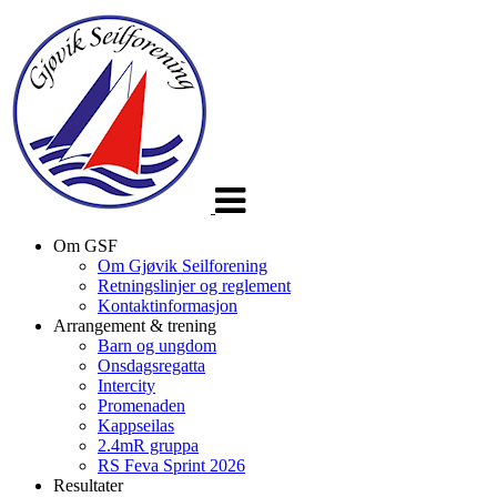
Veksle
navigasjon
Om GSF
Om Gjøvik Seilforening
Retningslinjer og reglement
Kontaktinformasjon
Arrangement & trening
Barn og ungdom
Onsdagsregatta
Intercity
Promenaden
Kappseilas
2.4mR gruppa
RS Feva Sprint 2026
Resultater