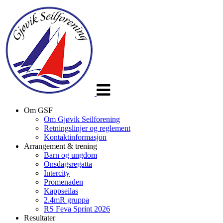
Veksle
navigasjon
Om GSF
Om Gjøvik Seilforening
Retningslinjer og reglement
Kontaktinformasjon
Arrangement & trening
Barn og ungdom
Onsdagsregatta
Intercity
Promenaden
Kappseilas
2.4mR gruppa
RS Feva Sprint 2026
Resultater