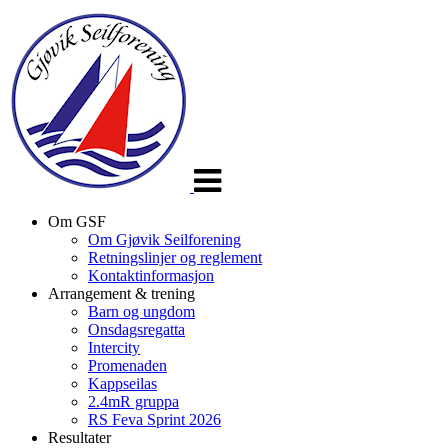
Veksle
navigasjon
Om GSF
Om Gjøvik Seilforening
Retningslinjer og reglement
Kontaktinformasjon
Arrangement & trening
Barn og ungdom
Onsdagsregatta
Intercity
Promenaden
Kappseilas
2.4mR gruppa
RS Feva Sprint 2026
Resultater