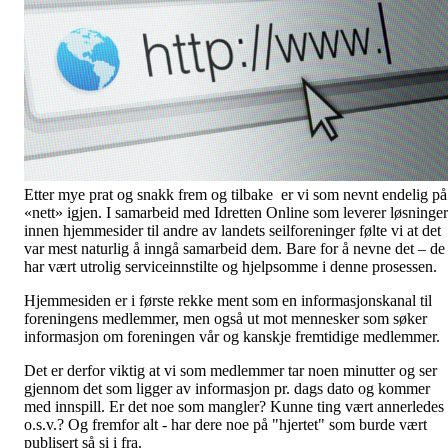
Etter mye prat og snakk frem og tilbake er vi som nevnt endelig på
«nett» igjen. I samarbeid med Idretten Online som leverer løsninger
innen hjemmesider til andre av landets seilforeninger følte vi at det
var mest naturlig å inngå samarbeid dem. Bare for å nevne det – de
har vært utrolig serviceinnstilte og hjelpsomme i denne prosessen.
Hjemmesiden er i første rekke ment som en informasjonskanal til
foreningens medlemmer, men også ut mot mennesker som søker
informasjon om foreningen vår og kanskje fremtidige medlemmer.
Det er derfor viktig at vi som medlemmer tar noen minutter og ser
gjennom det som ligger av informasjon pr. dags dato og kommer
med innspill. Er det noe som mangler? Kunne ting vært annerledes
o.s.v.? Og fremfor alt - har dere noe på "hjertet" som burde vært
publisert så si i fra.