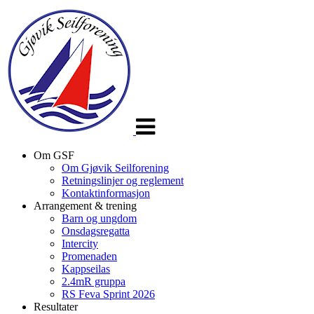
Veksle
navigasjon
Om GSF
Om Gjøvik Seilforening
Retningslinjer og reglement
Kontaktinformasjon
Arrangement & trening
Barn og ungdom
Onsdagsregatta
Intercity
Promenaden
Kappseilas
2.4mR gruppa
RS Feva Sprint 2026
Resultater