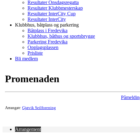
Resultater Onsdagsregatta
Resultater Klubbmesterskap
Resultater InterCity Cup
Resultater InterCity
Klubbhus, båtplass og parkering
Båtplass i Fredevika
Klubbhus, båthus og sportsbrygge
Parkering Fredevika
Opplagsplassen
Prisliste
Bli medlem
Promenaden
Påmeldin
Arrangør:
Gjøvik Seilforening
Arrangement