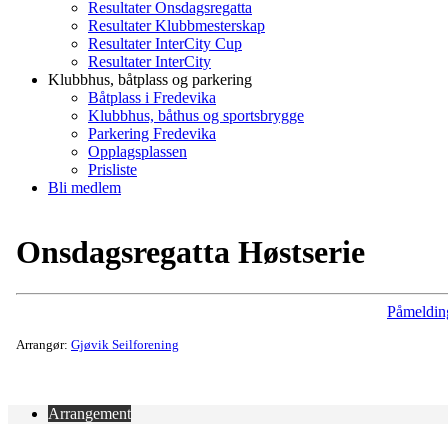
Resultater Onsdagsregatta
Resultater Klubbmesterskap
Resultater InterCity Cup
Resultater InterCity
Klubbhus, båtplass og parkering
Båtplass i Fredevika
Klubbhus, båthus og sportsbrygge
Parkering Fredevika
Opplagsplassen
Prisliste
Bli medlem
Onsdagsregatta Høstserie
Påmeldin
Arrangør:
Gjøvik Seilforening
Arrangement