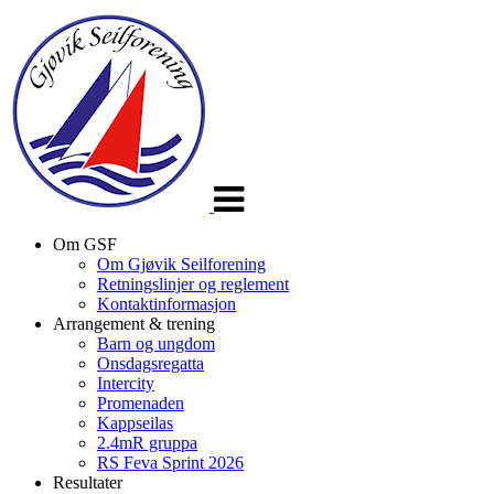
Veksle
navigasjon
Om GSF
Om Gjøvik Seilforening
Retningslinjer og reglement
Kontaktinformasjon
Arrangement & trening
Barn og ungdom
Onsdagsregatta
Intercity
Promenaden
Kappseilas
2.4mR gruppa
RS Feva Sprint 2026
Resultater