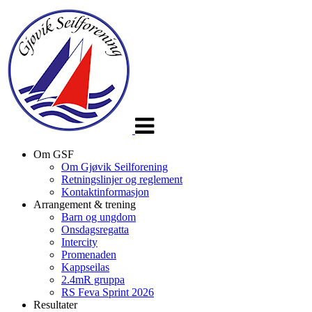
Veksle
navigasjon
Om GSF
Om Gjøvik Seilforening
Retningslinjer og reglement
Kontaktinformasjon
Arrangement & trening
Barn og ungdom
Onsdagsregatta
Intercity
Promenaden
Kappseilas
2.4mR gruppa
RS Feva Sprint 2026
Resultater