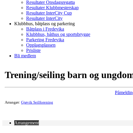
Resultater Onsdagsregatta
Resultater Klubbmesterskap
Resultater InterCity Cup
Resultater InterCity
Klubbhus, båtplass og parkering
Båtplass i Fredevika
Klubbhus, båthus og sportsbrygge
Parkering Fredevika
Opplagsplassen
Prisliste
Bli medlem
Trening/seiling barn og ungdo
Påmeldin
Arrangør:
Gjøvik Seilforening
Arrangement