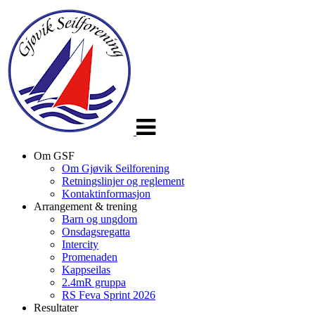
Veksle
navigasjon
Om GSF
Om Gjøvik Seilforening
Retningslinjer og reglement
Kontaktinformasjon
Arrangement & trening
Barn og ungdom
Onsdagsregatta
Intercity
Promenaden
Kappseilas
2.4mR gruppa
RS Feva Sprint 2026
Resultater