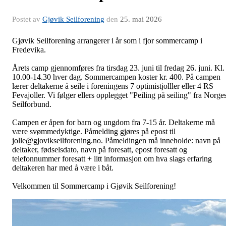
Postet av
Gjøvik Seilforening
den
25. mai 2026
Gjøvik Seilforening arrangerer i år som i fjor sommercamp i
Fredevika.
Årets camp gjennomføres fra tirsdag 23. juni til fredag 26. juni. Kl.
10.00-14.30 hver dag. Sommercampen koster kr. 400. På campen
lærer deltakerne å seile i foreningens 7 optimistjolller eller 4 RS
Fevajoller. Vi følger ellers opplegget "Peiling på seiling" fra Norge
Seilforbund.
Campen er åpen for barn og ungdom fra 7-15 år. Deltakerne må
være svømmedyktige. Påmelding gjøres på epost til
jolle@gjovikseilforening.no. Påmeldingen må inneholde: navn på
deltaker, fødselsdato, navn på foresatt, epost foresatt og
telefonnummer foresatt + litt informasjon om hva slags erfaring
deltakeren har med å være i båt.
Velkommen til Sommercamp i Gjøvik Seilforening!