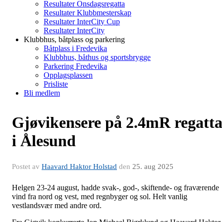
Resultater Onsdagsregatta
Resultater Klubbmesterskap
Resultater InterCity Cup
Resultater InterCity
Klubbhus, båtplass og parkering
Båtplass i Fredevika
Klubbhus, båthus og sportsbrygge
Parkering Fredevika
Opplagsplassen
Prisliste
Bli medlem
Gjøvikensere på 2.4mR regatt
i Ålesund
Postet av
Haavard Haktor Holstad
den
25. aug 2025
Helgen 23-24 august, hadde svak-, god-, skiftende- og fraværende
vind fra nord og vest, med regnbyger og sol. Helt vanlig
vestlandsvær med andre ord.