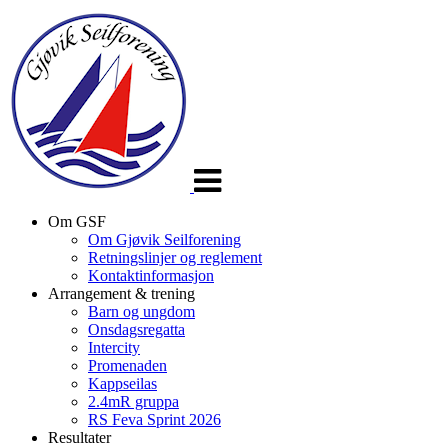
Veksle
navigasjon
Om GSF
Om Gjøvik Seilforening
Retningslinjer og reglement
Kontaktinformasjon
Arrangement & trening
Barn og ungdom
Onsdagsregatta
Intercity
Promenaden
Kappseilas
2.4mR gruppa
RS Feva Sprint 2026
Resultater