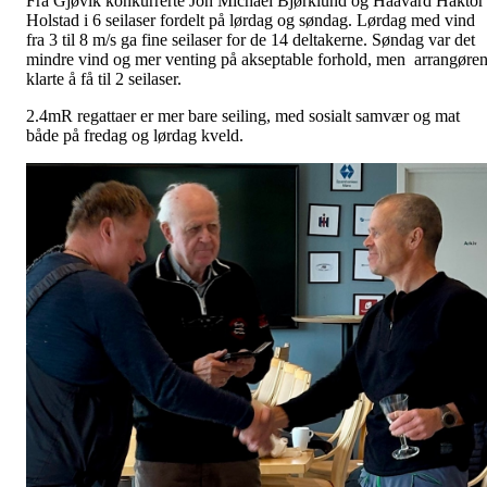
Fra Gjøvik konkurrerte Jon Michael Bjørklund og Haavard Haktor
Holstad i 6 seilaser fordelt på lørdag og søndag. Lørdag med vind
fra 3 til 8 m/s ga fine seilaser for de 14 deltakerne. Søndag var det
mindre vind og mer venting på akseptable forhold, men arrangøre
klarte å få til 2 seilaser.
2.4mR regattaer er mer bare seiling, med sosialt samvær og mat
både på fredag og lørdag kveld.