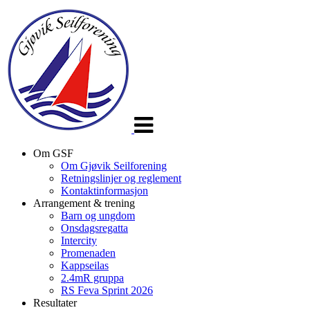
Veksle
navigasjon
Om GSF
Om Gjøvik Seilforening
Retningslinjer og reglement
Kontaktinformasjon
Arrangement & trening
Barn og ungdom
Onsdagsregatta
Intercity
Promenaden
Kappseilas
2.4mR gruppa
RS Feva Sprint 2026
Resultater