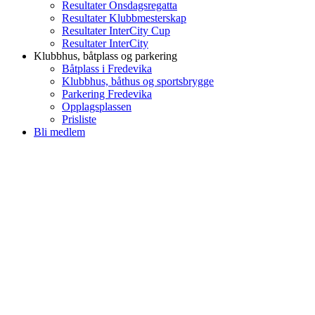
Resultater Onsdagsregatta
Resultater Klubbmesterskap
Resultater InterCity Cup
Resultater InterCity
Klubbhus, båtplass og parkering
Båtplass i Fredevika
Klubbhus, båthus og sportsbrygge
Parkering Fredevika
Opplagsplassen
Prisliste
Bli medlem