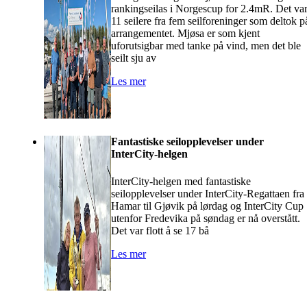
rankingseilas i Norgescup for 2.4mR. Det va
11 seilere fra fem seilforeninger som deltok p
arrangementet. Mjøsa er som kjent
uforutsigbar med tanke på vind, men det ble
seilt sju av
Les mer
Fantastiske seilopplevelser under
InterCity-helgen
InterCity-helgen med fantastiske
seilopplevelser under InterCity-Regattaen fra
Hamar til Gjøvik på lørdag og InterCity Cup
utenfor Fredevika på søndag er nå overstått.
Det var flott å se 17 bå
Les mer