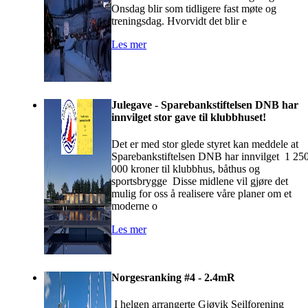
Onsdag blir som tidligere fast møte og
treningsdag. Hvorvidt det blir e
Les mer
Julegave - Sparebankstiftelsen DNB har
innvilget stor gave til klubbhuset!
Det er med stor glede styret kan meddele at
Sparebankstiftelsen DNB har innvilget 1 25
000 kroner til klubbhus, båthus og
sportsbrygge Disse midlene vil gjøre det
mulig for oss å realisere våre planer om et
moderne o
Les mer
Norgesranking #4 - 2.4mR
I helgen arrangerte Gjøvik Seilforening