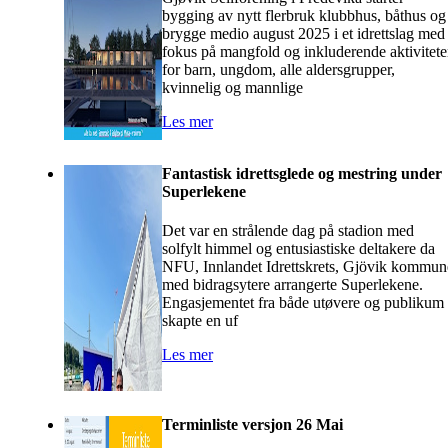
bygging av nytt flerbruk klubbhus, båthus og
brygge medio august 2025 i et idrettslag med
fokus på mangfold og inkluderende aktivitete
for barn, ungdom, alle aldersgrupper,
kvinnelig og mannlige
Les mer
Fantastisk idrettsglede og mestring under
Superlekene
Det var en strålende dag på stadion med
solfylt himmel og entusiastiske deltakere da
NFU, Innlandet Idrettskrets, Gjövik kommun
med bidragsytere arrangerte Superlekene.
Engasjementet fra både utøvere og publikum
skapte en uf
Les mer
Terminliste versjon 26 Mai