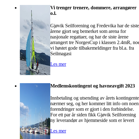
Vi trenger trenere, dommere, arrangører
o.l.
Gjøvik Seilforening og Fredevika har de siste
årene gjort seg bemerket som arena for
nasjonale regattaer, og har de siste årene
arrangert tre NorgesCup i klassen 2.4mR, no
vi høstet gode tilbakemeldinger fra bl.a. fra
Seilmagasi
Les mer
Medlemskontingent og havneavgift 2023
Innbetaling og utsending av årets kontingente
nærmer seg, og her kommer litt info om noen
forendringer som er gjort i den forbindelse.
For ett par år siden fikk Gjøvik Seilforening
ny leverandør av hjemmeside som er levert
Les mer