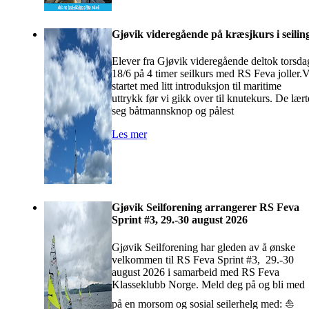
Gjøvik videregående på kræsjkurs i seilin
Elever fra Gjøvik videregående deltok torsda
18/6 på 4 timer seilkurs med RS Feva joller.V
startet med litt introduksjon til maritime
uttrykk før vi gikk over til knutekurs. De lært
seg båtmannsknop og pålest
Les mer
Gjøvik Seilforening arrangerer RS Feva
Sprint #3, 29.-30 august 2026
Gjøvik Seilforening har gleden av å ønske
velkommen til RS Feva Sprint #3, 29.-30
august 2026 i samarbeid med RS Feva
Klasseklubb Norge. Meld deg på og bli med
på en morsom og sosial seilerhelg med: ⛵