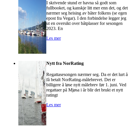
I skrivende stund er havna så godt som
fullbooket, og kanskje litt mer enn det, og det
nærmer seg heising av båter folkens (se egen
epost fra Vegar). I den forbindelse legger jeg
ut en oversikt over båtplasser for sesongen
2023. En
Les mer
Nytt fra NorRating
Regattasesongen nærmer seg. Da er det lurt å
få betalt NorRating-målebrevet. Det er
billigere å løse nytt målebrev før 1. juni. Ved
regattaer på Mjøsa i år blir det brukt et nytt
ratingt
Les mer