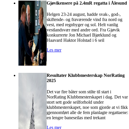
Gjøvikensere på 2.4mR regatta i Ålesund
Helgen 23-24 august, hadde svak-, god-,
skiftende- og fraværende vind fra nord og
vest, med regnbyger og sol. Helt vanlig
vestlandsvær med andre ord. Fra Gjøvik
konkurrerte Jon Michael Bjørklund og
Haavard Haktor Holstad i 6 seil
Les mer
Resultater Klubbmesterskap NorRating
2025
Det var fire båter som stilte til start i
NorRating Klubbmesterskapet i dag. Det var
stort sett gode seilforhold under
klubbmesterskapet, noe som gjorde at vi fikk
gjennomført alle de fem planlagte regattaene:
en lengre baneseilas med trekant
Les mer