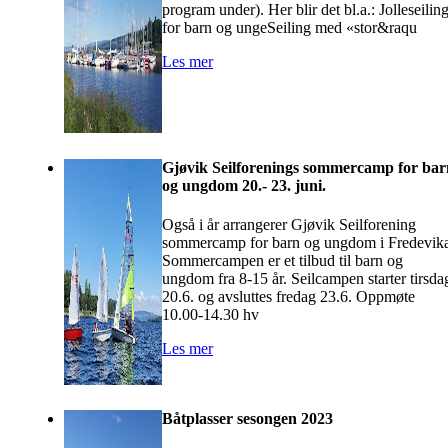
program under). Her blir det bl.a.: Jolleseilin
for barn og ungeSeiling med «stor&raqu
Les mer
Gjøvik Seilforenings sommercamp for bar
og ungdom 20.- 23. juni.
Også i år arrangerer Gjøvik Seilforening
sommercamp for barn og ungdom i Fredevik
Sommercampen er et tilbud til barn og
ungdom fra 8-15 år. Seilcampen starter tirsda
20.6. og avsluttes fredag 23.6. Oppmøte
10.00-14.30 hv
Les mer
Båtplasser sesongen 2023