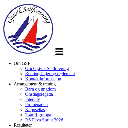
Veksle
navigasjon
Om GSF
Om Gjøvik Seilforening
Retningslinjer og reglement
Kontaktinformasjon
Arrangement & trening
Barn og ungdom
Onsdagsregatta
Intercity
Promenaden
Kappseilas
2.4mR gruppa
RS Feva Sprint 2026
Resultater