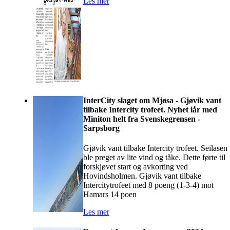
Les mer
InterCity slaget om Mjøsa - Gjøvik vant
tilbake Intercity trofeet. Nyhet iår med
Miniton helt fra Svenskegrensen -
Sarpsborg
Gjøvik vant tilbake Intercity trofeet. Seilasen
ble preget av lite vind og tåke. Dette førte til
forskjøvet start og avkorting ved
Hovindsholmen. Gjøvik vant tilbake
Intercitytrofeet med 8 poeng (1-3-4) mot
Hamars 14 poen
Les mer