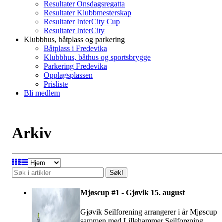
Resultater Onsdagsregatta
Resultater Klubbmesterskap
Resultater InterCity Cup
Resultater InterCity
Klubbhus, båtplass og parkering
Båtplass i Fredevika
Klubbhus, båthus og sportsbrygge
Parkering Fredevika
Opplagsplassen
Prisliste
Bli medlem
Arkiv
Søk!
Mjøscup #1 - Gjøvik 15. august
Gjøvik Seilforening arrangerer i år Mjøscup
sammen med Lillehammer Seilforening.