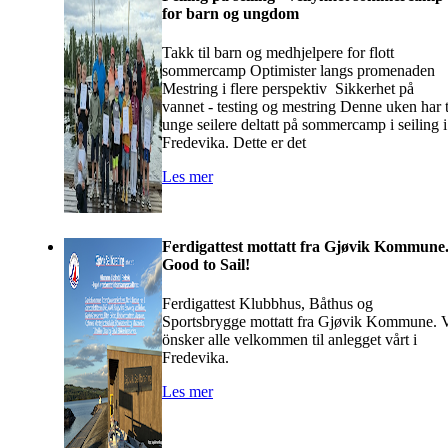
for barn og ungdom
Takk til barn og medhjelpere for flott
sommercamp Optimister langs promenaden
Mestring i flere perspektiv Sikkerhet på
vannet - testing og mestring Denne uken har t
unge seilere deltatt på sommercamp i seiling i
Fredevika. Dette er det
Les mer
Ferdigattest mottatt fra Gjøvik Kommune
Good to Sail!
Ferdigattest Klubbhus, Båthus og
Sportsbrygge mottatt fra Gjøvik Kommune. 
önsker alle velkommen til anlegget vårt i
Fredevika.
Les mer