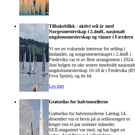
Tilbakeblikk - aktivt seil år med
Norgesmesterskap i 2.4mR, nasjonalt
ungdomsmesterskap og vinner i Færdern
Vi ser en voksende interesse for seiling i
Innlandet, og norgesmesterskapet i 2.4mR i
Fredevika var et av flere arrangement i 2024.
Juni helgen en uke senere inneholdt nasjonalt
ungdomsmesterskap 10-18 år i Fredevika (R
Feva Sprint), og tre bå
Les mer
Grøtseilas for halvtonseilerne
Grøtseilas for halvtonseilerne Lørdag 14.
desember var et bevis på at seilsesongen er
lengre enn et par sommer måneder.
SEILmagasinet var med, og har laget en