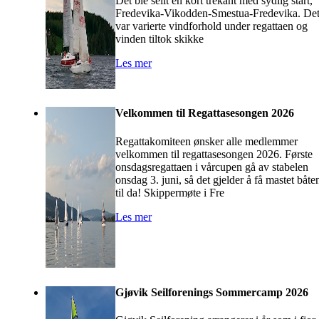
Det ble seilt en kort trekant med sydlig start,
Fredevika-Vikodden-Smestua-Fredevika. De
var varierte vindforhold under regattaen og
vinden tiltok skikke
Les mer
Velkommen til Regattasesongen 2026
Regattakomiteen ønsker alle medlemmer
velkommen til regattasesongen 2026. Første
onsdagsregattaen i vårcupen gå av stabelen
onsdag 3. juni, så det gjelder å få mastet båte
til da! Skippermøte i Fre
Les mer
Gjøvik Seilforenings Sommercamp 2026