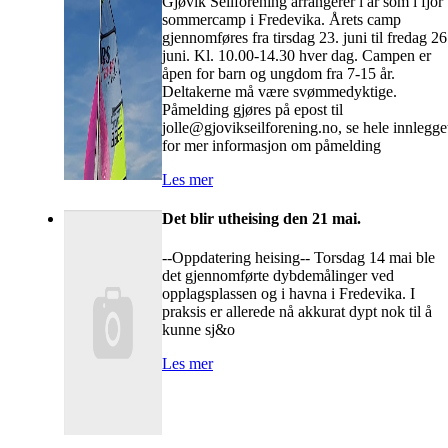
Gjøvik Seilforening arrangerer i år som i fjor
sommercamp i Fredevika. Årets camp
gjennomføres fra tirsdag 23. juni til fredag 26
juni. Kl. 10.00-14.30 hver dag. Campen er
åpen for barn og ungdom fra 7-15 år.
Deltakerne må være svømmedyktige.
Påmelding gjøres på epost til
jolle@gjovikseilforening.no, se hele innlegge
for mer informasjon om påmelding
Les mer
Det blir utheising den 21 mai.
--Oppdatering heising-- Torsdag 14 mai ble
det gjennomførte dybdemålinger ved
opplagsplassen og i havna i Fredevika. I
praksis er allerede nå akkurat dypt nok til å
kunne sj&o
Les mer