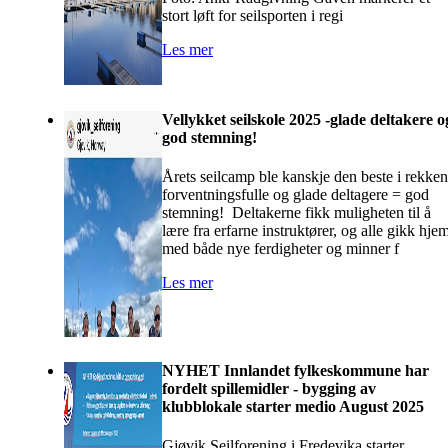
stort løft for seilsporten i regi
Les mer
Vellykket seilskole 2025 -glade deltakere o
god stemning!
Årets seilcamp ble kanskje den beste i rekken
forventningsfulle og glade deltagere = god
stemning! Deltakerne fikk muligheten til å
lære fra erfarne instruktører, og alle gikk hje
med både nye ferdigheter og minner f
Les mer
NYHET Innlandet fylkeskommune har
fordelt spillemidler - bygging av
klubblokale starter medio August 2025
Gjøvik Seilforening i Fredevika starter