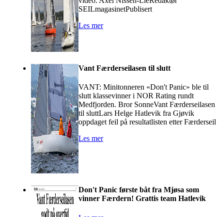
video. Axel Nissen-LieRedaktør
SEILmagasinetPublisert
Les mer
Vant Færderseilasen til slutt
VANT: Minitonneren «Don't Panic» ble til
slutt klassevinner i NOR Rating rundt
Medfjorden. Bror SonneVant Færderseilasen
til sluttLars Helge Hatlevik fra Gjøvik
oppdaget feil på resultatlisten etter Færderseil
Les mer
Don't Panic første båt fra Mjøsa som
vinner Færdern! Grattis team Hatlevik