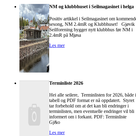
NM og klubbhuset i Seilmagasinet i helga
Positiv artikkel i Seilmagasinet om kommend
sesong, NM 2.4mR og Klubbhuset! Gjøvik
Seilforening bygger nytt klubbhus før NM i
2.4mR på Mjøsa
Les mer
Terminliste 2026
Hei alle seilere, Terminlisten for 2026, både 
tabell og PDF format er nå oppdatert. Styret
tar forbehold om at det kan bli endringer i
terminlisten, men eventuelle endringer vil bli
informert om i forkant. PDF: Terminliste
Gj&o
Les mer