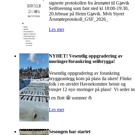
signerte protokollen fra årsmøtet til Gjøvik
Seilforening som fant sted kl 18:00-19:30,
20.februar på Heim Gjøvik. Mvh Styret
Årsmøteprotokoll_GSF_2026_
Les mer
NYHET! Vesentlig oppgradering av
moringer/forankring seilbrygga!
Vesentlig oppgradering av forankring
bryggeanlegg kom på plass ila uken! Flinke
folk i en utvidet Havnekomitee heiste og
vinsjet 12 nye moringer på plass! Vi seiler in
i en flott 🤩 sommer ⛵️
Les mer
Sesongen har startet