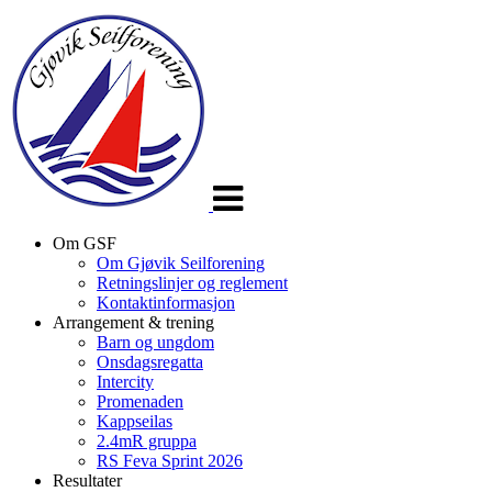
Veksle
navigasjon
Om GSF
Om Gjøvik Seilforening
Retningslinjer og reglement
Kontaktinformasjon
Arrangement & trening
Barn og ungdom
Onsdagsregatta
Intercity
Promenaden
Kappseilas
2.4mR gruppa
RS Feva Sprint 2026
Resultater