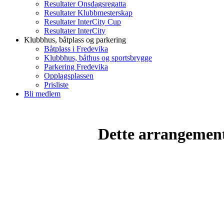
Resultater Onsdagsregatta
Resultater Klubbmesterskap
Resultater InterCity Cup
Resultater InterCity
Klubbhus, båtplass og parkering
Båtplass i Fredevika
Klubbhus, båthus og sportsbrygge
Parkering Fredevika
Opplagsplassen
Prisliste
Bli medlem
Dette arrangemente