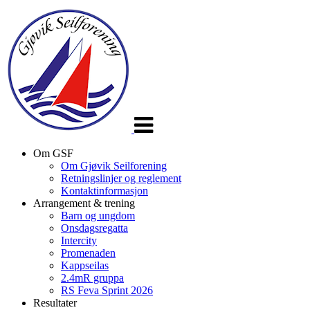
Veksle
navigasjon
Om GSF
Om Gjøvik Seilforening
Retningslinjer og reglement
Kontaktinformasjon
Arrangement & trening
Barn og ungdom
Onsdagsregatta
Intercity
Promenaden
Kappseilas
2.4mR gruppa
RS Feva Sprint 2026
Resultater