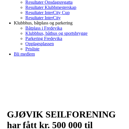
Resultater Onsdagsregatta
Resultater Klubbmesterskap
Resultater InterCity Cup
Resultater InterCity
Klubbhus, båtplass og parkering
Båtplass i Fredevika
Klubbhus, båthus og sportsbrygge
Parkering Fredevika
Opplagsplassen
Prisliste
Bli medlem
GJØVIK SEILFORENING
har fått kr. 500 000 til