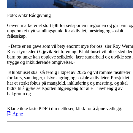
Foto: Ankr Rådgivning
Gaven markerer et stort løft for seilsporten i regionen og gir barn o
ungdom et nytt samlingspunkt for aktivitet, mestring og sosialt
fellesskap.
«Dette er en gave som vil bety enormt mye for oss, sier Roy Wern
Russ styreleder i Gjøvik Seilforening. Klubbhuset vil bli et sted der
barn og unge kan oppleve seilglede, lære samarbeid og utvikle seg 
trygge og inkluderende omgivelser.»
Klubbhuset skal stå ferdig i løpet av 2026 og vil romme fasiliteter
for kurs, samlinger, utstyrslagring og sosiale aktiviteter. Prosjektet
har et sterkt fokus på mangfold, inkludering og mestring, og skal
bidra til å gjøre seilsporten tilgjengelig for alle – uavhengig av
bakgrunn og
Klarte ikke laste PDF i din nettleser, klikk for å åpne vedlegg:
Åpne