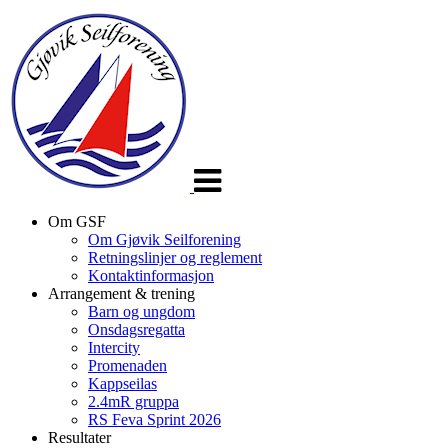
Veksle
navigasjon
Om GSF
Om Gjøvik Seilforening
Retningslinjer og reglement
Kontaktinformasjon
Arrangement & trening
Barn og ungdom
Onsdagsregatta
Intercity
Promenaden
Kappseilas
2.4mR gruppa
RS Feva Sprint 2026
Resultater