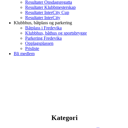
Resultater Onsdagsregatta
Resultater Klubbmesterskap
Resultater InterCity Cup
Resultater InterCity
Klubbhus, båtplass og parkering
Båtplass i Fredevika
Klubbhus, båthus og sportsbrygge
Parkering Fredevika
Opplagsplassen
Prisliste
Bli medlem
Kategori