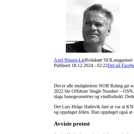
Axel Nissen-Lie
Redaktør SEILmagasinet
Publisert 18.12.2024 - 02:22
Del på Faceb
Det er alle mulighetene NOR Rating gir som
2022 ble Offshore Single Number – OSN, 
slags banegeometrier og vindforhold. Dette 
Det Lars Helge Hatlevik fant ut var at KNS
og oppdaget feilen. Han oppdaget også at 40 
Avviste protest