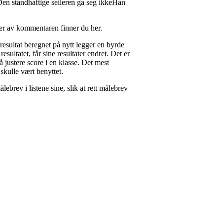
 Den standhaftige seileren ga seg ikkeHan
er av kommentaren finner du her.
 resultat beregnet på nytt legger en byrde
ultatet, får sine resultater endret. Det er
 å justere score i en klasse. Det mest
t skulle vært benyttet.
ebrev i listene sine, slik at rett målebrev