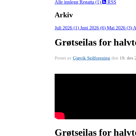
Alle innlegg
Regatta (1)
RSS
Arkiv
Juli 2026 (1)
Juni 2026 (6)
Mai 2026 (3)
A
Grøtseilas for halvt
Postet av
Gjøvik Seilforening
den
19. des 
Grøtseilas for halvt