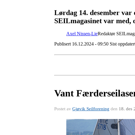
Lørdag 14. desember var e
SEILmagasinet var med, og
Axel Nissen-Lie
Redaktør SEILmaga
Publisert 16.12.2024 - 09:50 Sist oppdater
Vant Færderseilasen 
Postet av
Gjøvik Seilforening
den
18. des 