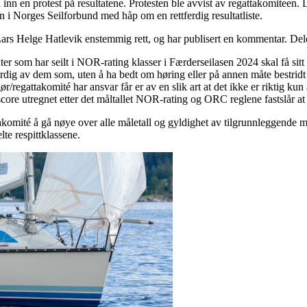
 inn en protest på resultatene. Protesten ble avvist av regattakomiteen.
en i Norges Seilforbund med håp om en rettferdig resultatliste.
ars Helge Hatlevik enstemmig rett, og har publisert en kommentar. Del
̊ter som har seilt i NOR-rating klasser i Færderseilasen 2024 skal få sitt
ig av dem som, uten å ha bedt om høring eller på annen måte bestridt res
ør/regattakomité har ansvar får er av en slik art at det ikke er riktig kun
sin score utregnet etter det måltallet NOR-rating og ORC reglene fastslår a
mité å gå nøye over alle måletall og gyldighet av tilgrunnleggende mål
lte respittklassene.