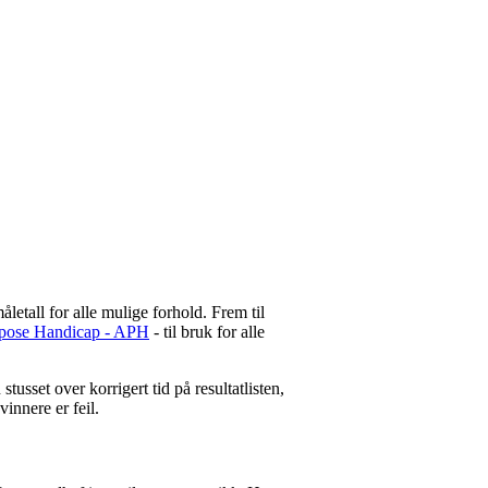
etall for alle mulige forhold. Frem til
urpose Handicap - APH
- til bruk for alle
sset over korrigert tid på resultatlisten,
vinnere er feil.