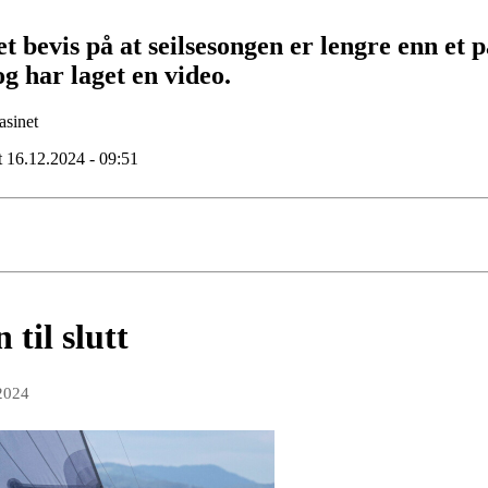
t bevis på at seilsesongen er lengre enn e
 har laget en video.
sinet
t 16.12.2024 - 09:51
til slutt
2024