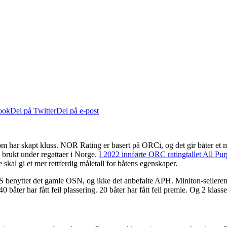
ook
Del på Twitter
Del på e-post
 har skapt kluss. NOR Rating er basert på ORCi, og det gir båter et mål
brukt under regattaer i Norge.
I 2022 innførte ORC ratingtallet All P
skal gi et mer rettferdig måletall for båtens egenskaper.
 benyttet det gamle OSN, og ikke det anbefalte APH. Miniton-seileren stu
båter har fått feil plassering. 20 båter har fått feil premie. Og 2 klasse