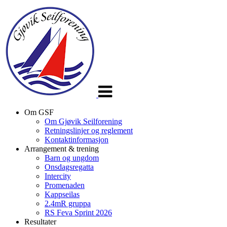
Veksle
navigasjon
Om GSF
Om Gjøvik Seilforening
Retningslinjer og reglement
Kontaktinformasjon
Arrangement & trening
Barn og ungdom
Onsdagsregatta
Intercity
Promenaden
Kappseilas
2.4mR gruppa
RS Feva Sprint 2026
Resultater