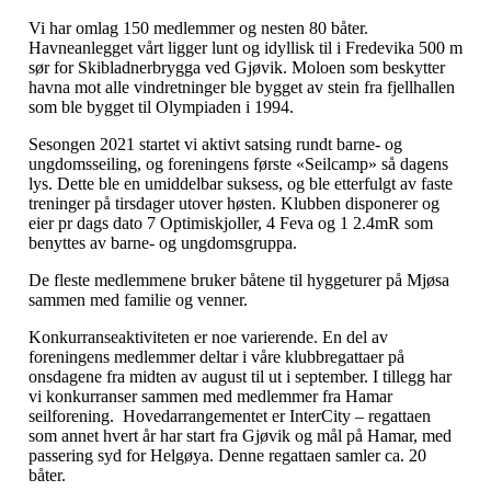
Vi har omlag 150 medlemmer og nesten 80 båter.
Havneanlegget vårt ligger lunt og idyllisk til i Fredevika 500 m
sør for Skibladnerbrygga ved Gjøvik. Moloen som beskytter
havna mot alle vindretninger ble bygget av stein fra fjellhallen
som ble bygget til Olympiaden i 1994.
Sesongen 2021 startet vi aktivt satsing rundt barne- og
ungdomsseiling, og foreningens første «Seilcamp» så dagens
lys. Dette ble en umiddelbar suksess, og ble etterfulgt av faste
treninger på tirsdager utover høsten. Klubben disponerer og
eier pr dags dato 7 Optimiskjoller, 4 Feva og 1 2.4mR som
benyttes av barne- og ungdomsgruppa.
De fleste medlemmene bruker båtene til hyggeturer på Mjøsa
sammen med familie og venner.
Konkurranseaktiviteten er noe varierende. En del av
foreningens medlemmer deltar i våre klubbregattaer på
onsdagene fra midten av august til ut i september. I tillegg har
vi konkurranser sammen med medlemmer fra Hamar
seilforening. Hovedarrangementet er InterCity – regattaen
som annet hvert år har start fra Gjøvik og mål på Hamar, med
passering syd for Helgøya. Denne regattaen samler ca. 20
båter.