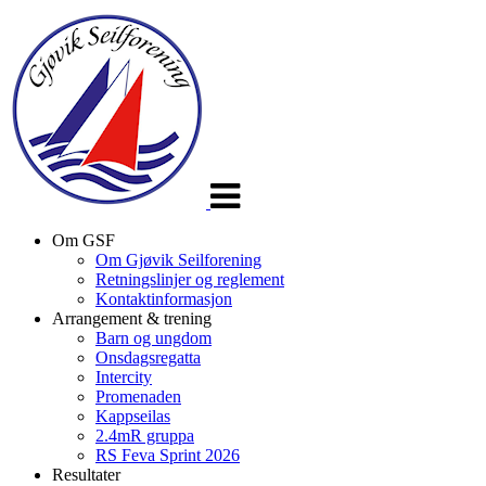
Veksle
navigasjon
Om GSF
Om Gjøvik Seilforening
Retningslinjer og reglement
Kontaktinformasjon
Arrangement & trening
Barn og ungdom
Onsdagsregatta
Intercity
Promenaden
Kappseilas
2.4mR gruppa
RS Feva Sprint 2026
Resultater