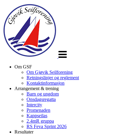
Veksle
navigasjon
Om GSF
Om Gjøvik Seilforening
Retningslinjer og reglement
Kontaktinformasjon
Arrangement & trening
Barn og ungdom
Onsdagsregatta
Intercity
Promenaden
Kappseilas
2.4mR gruppa
RS Feva Sprint 2026
Resultater