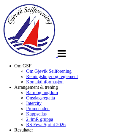
Veksle
navigasjon
Om GSF
Om Gjøvik Seilforening
Retningslinjer og reglement
Kontaktinformasjon
Arrangement & trening
Barn og ungdom
Onsdagsregatta
Intercity
Promenaden
Kappseilas
2.4mR gruppa
RS Feva Sprint 2026
Resultater